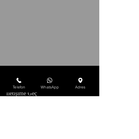
Yeni Projenizi Birlikte Yapalım
Telefon
WhatsApp
Adres
İletişime Geç
Adres:
Cumhuriyet Mah. 625 SK. Yörük Apt.
NO:10/A Muratpaşa/ANTALYA
Telefon: